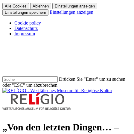
Alle Cookies
Ablehnen
Einstellungen anzeigen
Einstellungen anzeigen
Einstellungen speichern
Cookie policy
Datenschutz
Impressum
Skip
to
main
content
Drücken Sie "Enter" um zu suchen
oder "ESC" um abzubrechen
Close
Search
search
Menu
„Von den letzten Dingen… –