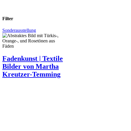
Filter
Sonderausstellung
Fadenkunst
Fadenkunst | Textile
|
Bilder von Martha
Textile
Bilder
Kreutzer-Temming
von
Martha
Kreutzer-
Temming