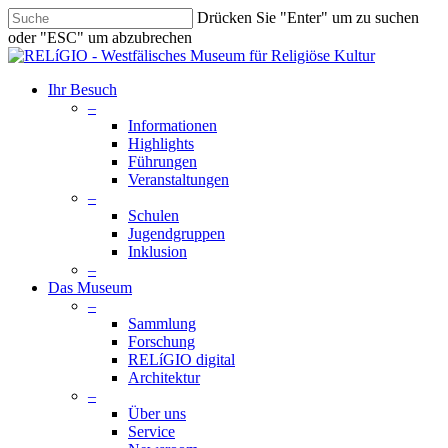
Skip
Drücken Sie "Enter" um zu suchen
to
Close
oder "ESC" um abzubrechen
main
Close
Menu
content
Search
search
Menu
Ihr Besuch
–
Informationen
Highlights
Führungen
Veranstaltungen
–
Schulen
Jugendgruppen
Inklusion
–
Das Museum
–
Sammlung
Forschung
RELíGIO digital
Architektur
–
Über uns
Service