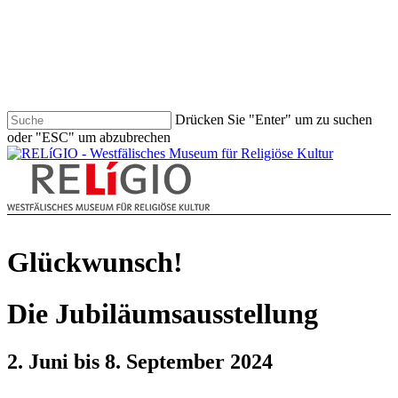
Skip
to
main
content
Drücken Sie "Enter" um zu suchen
oder "ESC" um abzubrechen
Close
Search
search
Menu
Glückwunsch!
Die Jubiläumsausstellung
2. Juni bis 8. September 2024