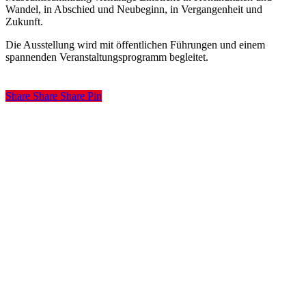
Wandel, in Abschied und Neubeginn, in Vergangenheit und
Zukunft.
Die Ausstellung wird mit öffentlichen Führungen und einem
spannenden Veranstaltungsprogramm begleitet.
Share
Share
Share
Pin
RELíGIO – Westfälisches Museum für religiöse Kultur
Herrenstraße 1-2,
48291 Telgte
Tel. +49 – 2504 – 93 120
museum@telgte.de
Impressum
Newsroom
Datenschutz