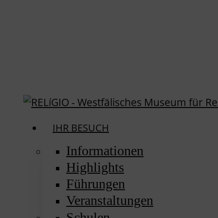
search
Menu
IHR BESUCH
Informationen
Highlights
Führungen
Veranstaltungen
Schulen